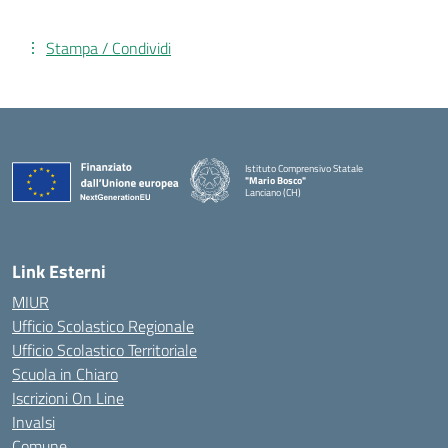
Stampa / Condividi
Istituto Comprensivo Statale
"Mario Bosco"
Lanciano (CH)
— Visita la pagina iniziale della scuola
Link Esterni
MIUR
Ufficio Scolastico Regionale
Ufficio Scolastico Territoriale
Scuola in Chiaro
Iscrizioni On Line
Invalsi
Comune