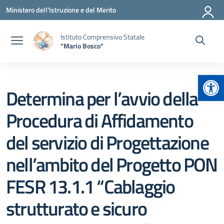
Vai ai contenuti
Vai al menu di navigazione
Vai al footer
Ministero dell'Istruzione e del Merito
Istituto Comprensivo Statale
"Mario Bosco"
Apr
Determina per l’avvio della
Procedura di Affidamento
del servizio di Progettazione
nell’ambito del Progetto PON
FESR 13.1.1 “Cablaggio
strutturato e sicuro