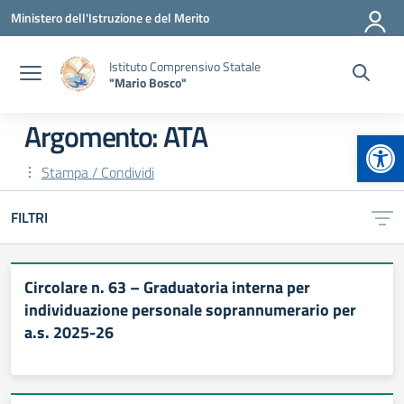
Vai ai contenuti
Vai al menu di navigazione
Vai al footer
Ministero dell'Istruzione e del Merito
Istituto Comprensivo Statale
"Mario Bosco"
Argomento: ATA
Apr
Stampa / Condividi
FILTRI
Circolare n. 63 – Graduatoria interna per
individuazione personale soprannumerario per
a.s. 2025-26