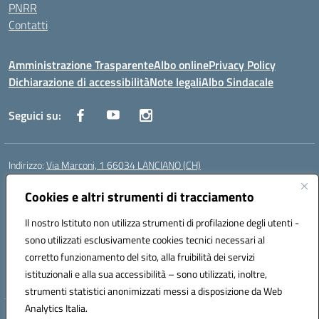
PNRR
Contatti
Amministrazione Trasparente
Albo online
Privacy Policy
Dichiarazione di accessibilità
Note legali
Albo Sindacale
Seguici su:
Indirizzo:
Via Marconi, 1 66034 LANCIANO (CH)
Centralino:
087245284
Email:
chic840006@istruzione.it
Posta elettronica certificata (PEC):
Cookies e altri strumenti di tracciamento
chic840006@pec.istruzione.it
Codice fiscale: 90031370696
Il nostro Istituto non utilizza strumenti di profilazione degli utenti -
Codice meccanografico:
CHIC840006
sono utilizzati esclusivamente cookies tecnici necessari al
Codice Indice delle Pubbliche Amministrazioni (IPA): istsc_chic840006
corretto funzionamento del sito, alla fruibilità dei servizi
Codice unico di fatturazione (CUF): UFPLTG
istituzionali e alla sua accessibilità – sono utilizzati, inoltre,
strumenti statistici anonimizzati messi a disposizione da Web
Analytics Italia.