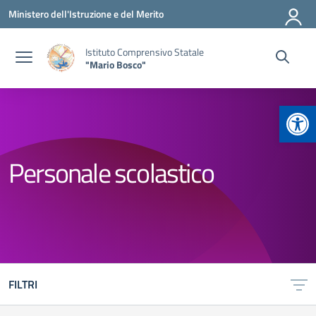
Vai ai contenuti
Vai al menu di navigazione
Vai al footer
Ministero dell'Istruzione e del Merito
Istituto Comprensivo Statale
"Mario Bosco"
Apr
Personale scolastico
FILTRI