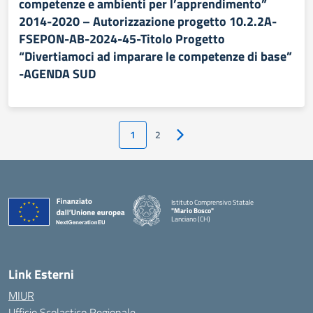
competenze e ambienti per l’apprendimento”
2014-2020 – Autorizzazione progetto 10.2.2A-
FSEPON-AB-2024-45-Titolo Progetto
“Divertiamoci ad imparare le competenze di base”
-AGENDA SUD
1
2
Pagina successiva
Istituto Comprensivo Statale
"Mario Bosco"
Lanciano (CH)
— Visita la pagina iniziale della scuola
Link Esterni
MIUR
Ufficio Scolastico Regionale