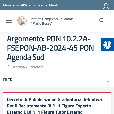
Vai ai contenuti
Vai al menu di navigazione
Vai al footer
Ministero dell'Istruzione e del Merito
Istituto Comprensivo Statale
"Mario Bosco"
Argomento: PON 10.2.2A-
Apr
FSEPON-AB-2024-45 PON
Agenda Sud
Stampa / Condividi
FILTRI
Decreto Di Pubblicazione Graduatoria Definitiva
Per Il Reclutamento Di N. 1 Figura Esperto
Esterno E Di N. 1 Figura Tutor Esterno