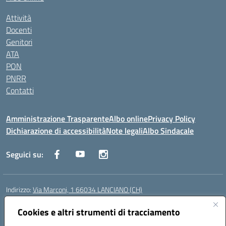
Attività
Docenti
Genitori
ATA
PON
PNRR
Contatti
Amministrazione Trasparente
Albo online
Privacy Policy
Dichiarazione di accessibilità
Note legali
Albo Sindacale
Seguici su:
Indirizzo:
Via Marconi, 1 66034 LANCIANO (CH)
Centralino:
087245284
Email:
chic840006@istruzione.it
Posta elettronica certificata (PEC):
Cookies e altri strumenti di tracciamento
chic840006@pec.istruzione.it