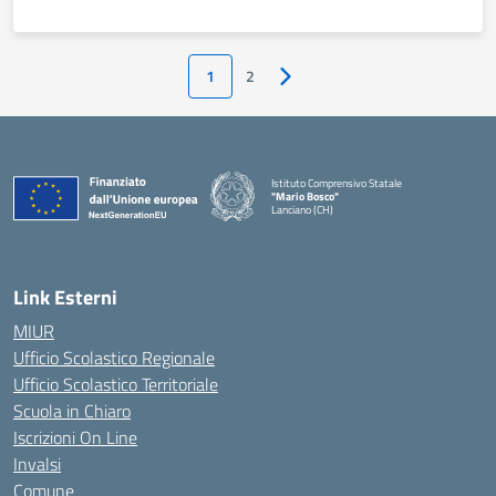
1
2
Pagina successiva
Istituto Comprensivo Statale
"Mario Bosco"
Lanciano (CH)
— Visita la pagina iniziale della scuola
Link Esterni
MIUR
Ufficio Scolastico Regionale
Ufficio Scolastico Territoriale
Scuola in Chiaro
Iscrizioni On Line
Invalsi
Comune