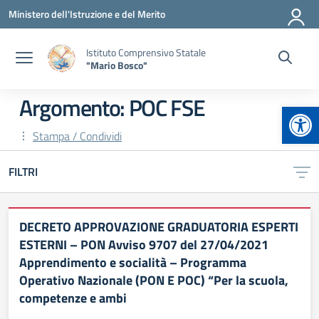
Vai ai contenuti
Vai al menu di navigazione
Vai al footer
Ministero dell'Istruzione e del Merito
Istituto Comprensivo Statale
"Mario Bosco"
Argomento: POC FSE
Apr
Stampa / Condividi
FILTRI
DECRETO APPROVAZIONE GRADUATORIA ESPERTI
ESTERNI – PON Avviso 9707 del 27/04/2021
Apprendimento e socialità – Programma
Operativo Nazionale (PON E POC) “Per la scuola,
competenze e ambi