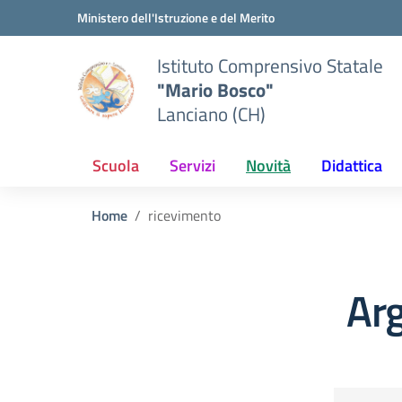
Vai ai contenuti
Vai al menu di navigazione
Vai al footer
Ministero dell'Istruzione e del Merito
Istituto Comprensivo Statale
"Mario Bosco"
Lanciano (CH)
Scuola
Servizi
Novità
Didattica
Home
ricevimento
Ar