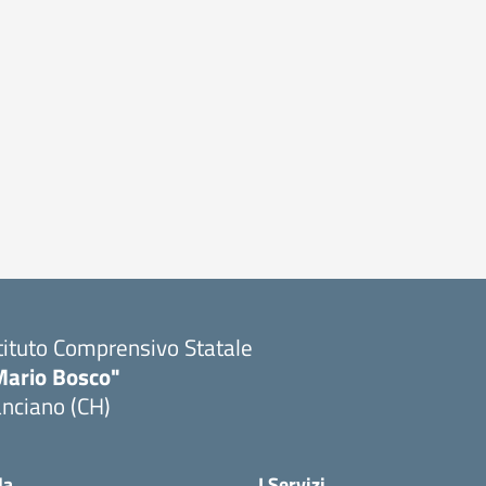
tituto Comprensivo Statale
Mario Bosco"
nciano (CH)
Visita la pagina iniziale della scuola
la
I Servizi