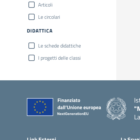
Articoli
Le circolari
DIDATTICA
Le schede didattiche
I progetti delle classi
Is
"
La
— 
Link Esterni
La Scuo