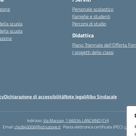
zione
Personale scolastico
Famiglie e studenti
della scuola
Percorsi di studio
della scuola
Didattica
azione
Piano Triennale dell’Offerta Fo
I progetti delle classi
cy
Dichiarazione di accessibilità
Note legali
Albo Sindacale
Indirizzo:
Via Marconi, 1 66034 LANCIANO (CH)
4
Email:
chic840006@istruzione.it
Posta elettronica certificata (PEC):
chic84