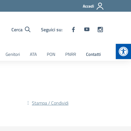
Accedi
Cerca
Seguici su:
Apr
Genitori
ATA
PON
PNRR
Contatti
Stampa / Condividi