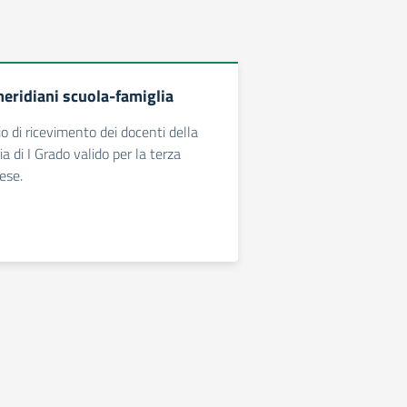
meridiani scuola-famiglia
rio di ricevimento dei docenti della
 di I Grado valido per la terza
ese.