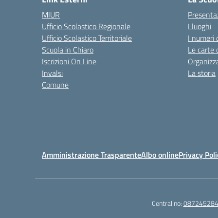
MIUR
Presenta
Ufficio Scolastico Regionale
I luoghi
Ufficio Scolastico Territoriale
I numeri 
Scuola in Chiaro
Le carte 
Iscrizioni On Line
Organizz
Invalsi
La storia
Comune
Amministrazione Trasparente
Albo online
Privacy Poli
Centralino:
08724528