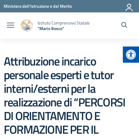
Vai ai contenuti
Vai al menu di navigazione
Vai al footer
Ministero dell'Istruzione e del Merito
Istituto Comprensivo Statale
"Mario Bosco"
Apr
Attribuzione incarico
personale esperti e tutor
interni/esterni per la
realizzazione di “PERCORSI
DI ORIENTAMENTO E
FORMAZIONE PER IL