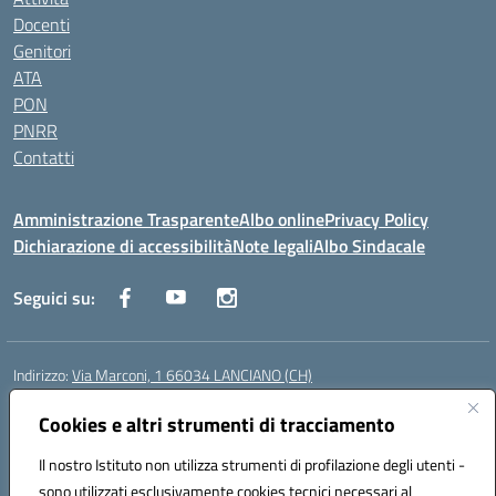
Docenti
Genitori
ATA
PON
PNRR
Contatti
Amministrazione Trasparente
Albo online
Privacy Policy
Dichiarazione di accessibilità
Note legali
Albo Sindacale
Seguici su:
Indirizzo:
Via Marconi, 1 66034 LANCIANO (CH)
Centralino:
087245284
Email:
chic840006@istruzione.it
Posta elettronica certificata (PEC):
Cookies e altri strumenti di tracciamento
chic840006@pec.istruzione.it
Codice fiscale: 90031370696
Il nostro Istituto non utilizza strumenti di profilazione degli utenti -
Codice meccanografico:
CHIC840006
sono utilizzati esclusivamente cookies tecnici necessari al