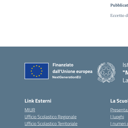
Pubblicat
Eccetto d
Is
"
La
— 
Link Esterni
La Scuo
MIUR
Presenta
Ufficio Scolastico Regionale
I luoghi
Ufficio Scolastico Territoriale
I numeri 