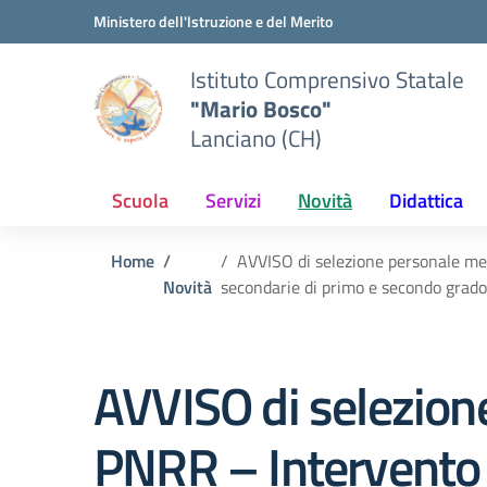
Vai ai contenuti
Vai al menu di navigazione
Vai al footer
Ministero dell'Istruzione e del Merito
Istituto Comprensivo Statale
"Mario Bosco"
Lanciano (CH)
Scuola
Servizi
Novità
Didattica
Home
AVVISO di selezione personale ment
Novità
secondarie di primo e secondo grado 
AVVISO di selezion
PNRR – Intervento s