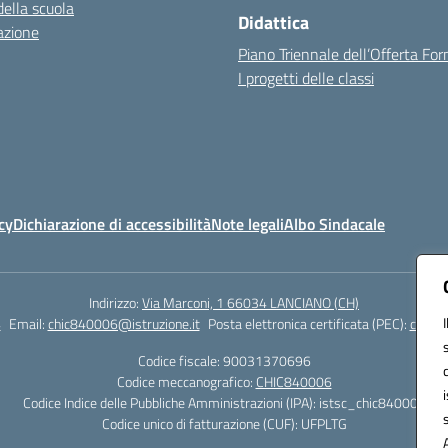
della scuola
Didattica
azione
Piano Triennale dell’Offerta Fo
I progetti delle classi
cy
Dichiarazione di accessibilità
Note legali
Albo Sindacale
Indirizzo:
Via Marconi, 1 66034 LANCIANO (CH)
4
Email:
chic840006@istruzione.it
Posta elettronica certificata (PEC):
chic84
Codice fiscale: 90031370696
Codice meccanografico:
CHIC840006
Codice Indice delle Pubbliche Amministrazioni (IPA): istsc_chic840006
Codice unico di fatturazione (CUF): UFPLTG