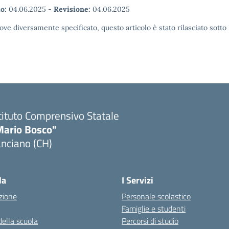
o:
04.06.2025
-
Revisione:
04.06.2025
ove diversamente specificato, questo articolo è stato rilasciato sott
tituto Comprensivo Statale
Mario Bosco"
nciano (CH)
Visita la pagina iniziale della scuola
la
I Servizi
zione
Personale scolastico
Famiglie e studenti
della scuola
Percorsi di studio