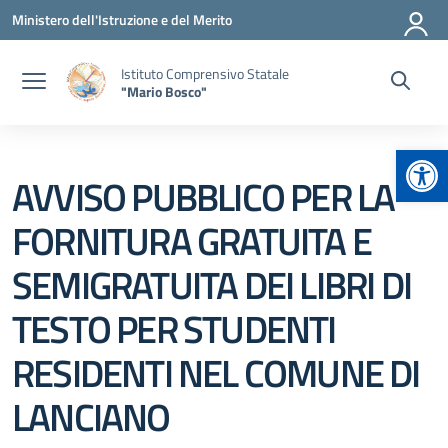
Vai ai contenuti
Vai al menu di navigazione
Vai al footer
Ministero dell'Istruzione e del Merito
Istituto Comprensivo Statale
"Mario Bosco"
Apr
AVVISO PUBBLICO PER LA
FORNITURA GRATUITA E
SEMIGRATUITA DEI LIBRI DI
TESTO PER STUDENTI
RESIDENTI NEL COMUNE DI
LANCIANO