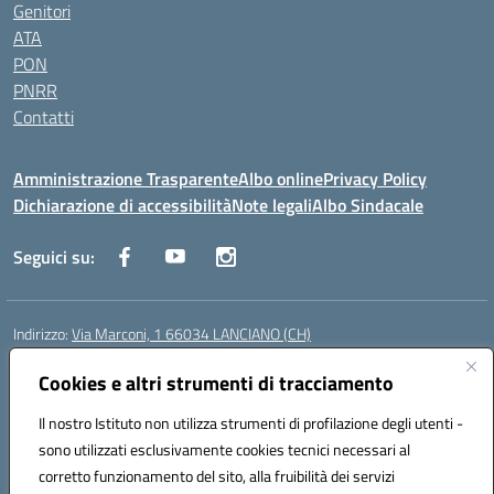
Genitori
ATA
PON
PNRR
Contatti
Amministrazione Trasparente
Albo online
Privacy Policy
Dichiarazione di accessibilità
Note legali
Albo Sindacale
Seguici su:
Indirizzo:
Via Marconi, 1 66034 LANCIANO (CH)
Centralino:
087245284
Email:
chic840006@istruzione.it
Posta elettronica certificata (PEC):
Cookies e altri strumenti di tracciamento
chic840006@pec.istruzione.it
Codice fiscale: 90031370696
Il nostro Istituto non utilizza strumenti di profilazione degli utenti -
Codice meccanografico:
CHIC840006
sono utilizzati esclusivamente cookies tecnici necessari al
Codice Indice delle Pubbliche Amministrazioni (IPA): istsc_chic840006
corretto funzionamento del sito, alla fruibilità dei servizi
Codice unico di fatturazione (CUF): UFPLTG