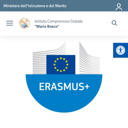
Vai ai contenuti
Vai al menu di navigazione
Vai al footer
Ministero dell'Istruzione e del Merito
Istituto Comprensivo Statale
"Mario Bosco"
Apr