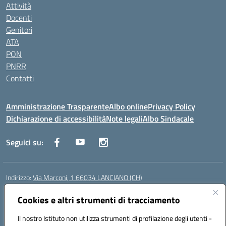
Attività
Docenti
Genitori
ATA
PON
PNRR
Contatti
Amministrazione Trasparente
Albo online
Privacy Policy
Dichiarazione di accessibilità
Note legali
Albo Sindacale
Seguici su:
Indirizzo:
Via Marconi, 1 66034 LANCIANO (CH)
Centralino:
087245284
Email:
chic840006@istruzione.it
Posta elettronica certificata (PEC):
Cookies e altri strumenti di tracciamento
chic840006@pec.istruzione.it
Codice fiscale: 90031370696
Il nostro Istituto non utilizza strumenti di profilazione degli utenti -