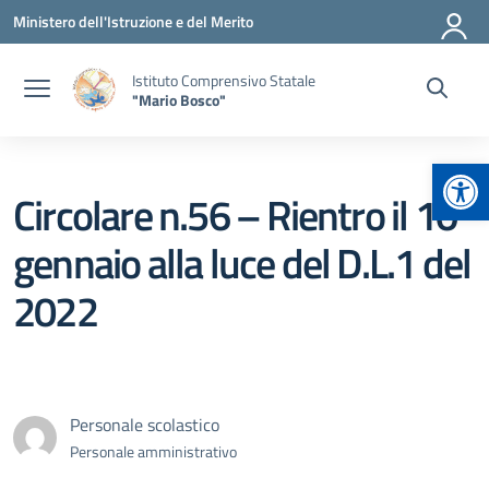
Vai ai contenuti
Vai al menu di navigazione
Vai al footer
Ministero dell'Istruzione e del Merito
Istituto Comprensivo Statale
"Mario Bosco"
Apr
Circolare n.56 – Rientro il 10
gennaio alla luce del D.L.1 del
2022
Personale scolastico
Personale amministrativo