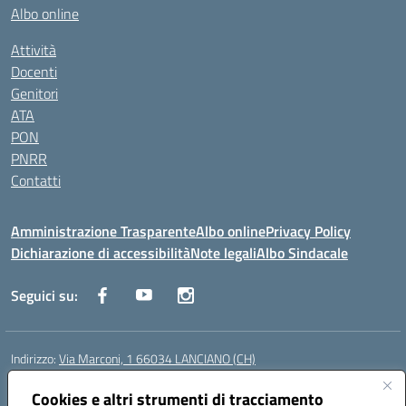
Albo online
Attività
Docenti
Genitori
ATA
PON
PNRR
Contatti
Amministrazione Trasparente
Albo online
Privacy Policy
Dichiarazione di accessibilità
Note legali
Albo Sindacale
Seguici su:
Indirizzo:
Via Marconi, 1 66034 LANCIANO (CH)
Centralino:
087245284
Email:
chic840006@istruzione.it
Posta elettronica certificata (PEC):
Cookies e altri strumenti di tracciamento
chic840006@pec.istruzione.it