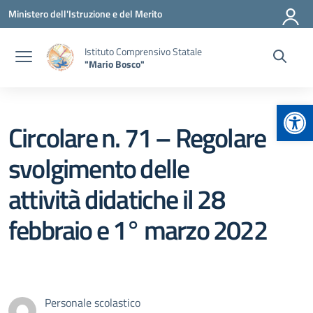
Vai ai contenuti
Vai al menu di navigazione
Vai al footer
Ministero dell'Istruzione e del Merito
Istituto Comprensivo Statale
"Mario Bosco"
Apr
Circolare n. 71 – Regolare
svolgimento delle
attività didatiche il 28
febbraio e 1° marzo 2022
Personale scolastico