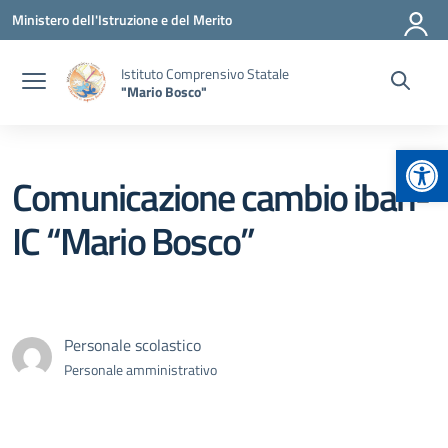
Vai ai contenuti
Vai al menu di navigazione
Vai al footer
Ministero dell'Istruzione e del Merito
Istituto Comprensivo Statale
"Mario Bosco"
Apr
Comunicazione cambio iban-
IC “Mario Bosco”
Personale scolastico
Personale amministrativo