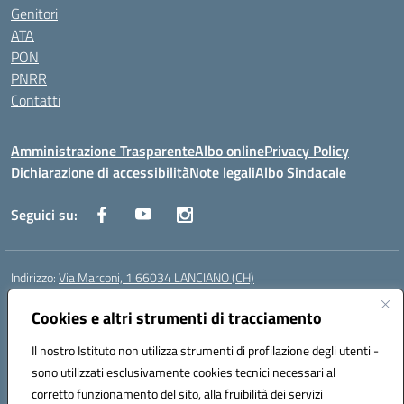
Genitori
ATA
PON
PNRR
Contatti
Amministrazione Trasparente
Albo online
Privacy Policy
Dichiarazione di accessibilità
Note legali
Albo Sindacale
Seguici su:
Indirizzo:
Via Marconi, 1 66034 LANCIANO (CH)
Centralino:
087245284
Email:
chic840006@istruzione.it
Posta elettronica certificata (PEC):
Cookies e altri strumenti di tracciamento
chic840006@pec.istruzione.it
Codice fiscale: 90031370696
Il nostro Istituto non utilizza strumenti di profilazione degli utenti -
Codice meccanografico:
CHIC840006
sono utilizzati esclusivamente cookies tecnici necessari al
Codice Indice delle Pubbliche Amministrazioni (IPA): istsc_chic840006
corretto funzionamento del sito, alla fruibilità dei servizi