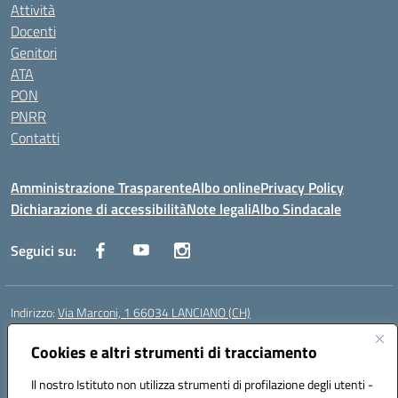
Attività
Docenti
Genitori
ATA
PON
PNRR
Contatti
Amministrazione Trasparente
Albo online
Privacy Policy
Dichiarazione di accessibilità
Note legali
Albo Sindacale
Seguici su:
Indirizzo:
Via Marconi, 1 66034 LANCIANO (CH)
Centralino:
087245284
Email:
chic840006@istruzione.it
Posta elettronica certificata (PEC):
Cookies e altri strumenti di tracciamento
chic840006@pec.istruzione.it
Codice fiscale: 90031370696
Il nostro Istituto non utilizza strumenti di profilazione degli utenti -