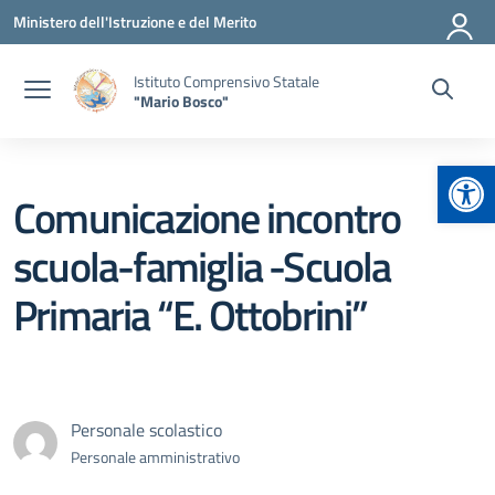
Vai ai contenuti
Vai al menu di navigazione
Vai al footer
Ministero dell'Istruzione e del Merito
Istituto Comprensivo Statale
"Mario Bosco"
Apr
Comunicazione incontro
scuola-famiglia -Scuola
Primaria “E. Ottobrini”
Personale scolastico
Personale amministrativo