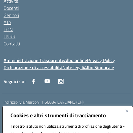
Attività
Docenti
Genitori
ATA
PON
PNRR
Contatti
Amministrazione Trasparente
Albo online
Privacy Policy
Dichiarazione di accessibilità
Note legali
Albo Sindacale
Seguici su:
Indirizzo:
Via Marconi, 1 66034 LANCIANO (CH)
Centralino:
087245284
Email:
chic840006@istruzione.it
Posta elettronica certificata (PEC):
Cookies e altri strumenti di tracciamento
chic840006@pec.istruzione.it
Codice fiscale: 90031370696
Il nostro Istituto non utilizza strumenti di profilazione degli utenti -
Codice meccanografico:
CHIC840006