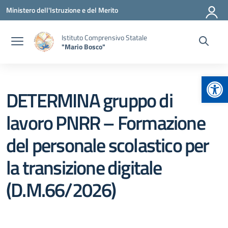
Vai ai contenuti
Vai al menu di navigazione
Vai al footer
Ministero dell'Istruzione e del Merito
Istituto Comprensivo Statale
"Mario Bosco"
Apr
DETERMINA gruppo di
lavoro PNRR – Formazione
del personale scolastico per
la transizione digitale
(D.M.66/2026)