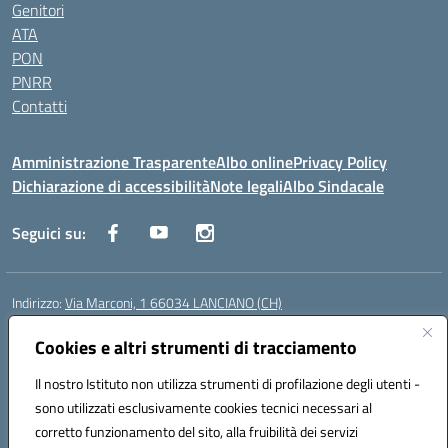
Genitori
ATA
PON
PNRR
Contatti
Amministrazione Trasparente
Albo online
Privacy Policy
Dichiarazione di accessibilità
Note legali
Albo Sindacale
Seguici su:
Indirizzo:
Via Marconi, 1 66034 LANCIANO (CH)
Centralino:
087245284
Email:
chic840006@istruzione.it
Posta elettronica certificata (PEC):
Cookies e altri strumenti di tracciamento
chic840006@pec.istruzione.it
Codice fiscale: 90031370696
Il nostro Istituto non utilizza strumenti di profilazione degli utenti -
Codice meccanografico:
CHIC840006
sono utilizzati esclusivamente cookies tecnici necessari al
Codice Indice delle Pubbliche Amministrazioni (IPA): istsc_chic840006
corretto funzionamento del sito, alla fruibilità dei servizi
Codice unico di fatturazione (CUF): UFPLTG