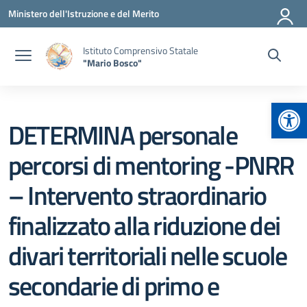
Vai ai contenuti
Vai al menu di navigazione
Vai al footer
Ministero dell'Istruzione e del Merito
Istituto Comprensivo Statale
"Mario Bosco"
Apr
DETERMINA personale
percorsi di mentoring -PNRR
– Intervento straordinario
finalizzato alla riduzione dei
divari territoriali nelle scuole
secondarie di primo e