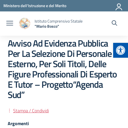
Vai ai contenuti
Vai al menu di navigazione
Vai al footer
Ministero dell'Istruzione e del Merito
Istituto Comprensivo Statale
"Mario Bosco"
Avviso Ad Evidenza Pubblica
Apr
Per La Selezione Di Personale
Esterno, Per Soli Titoli, Delle
Figure Professionali Di Esperto
E Tutor – Progetto“Agenda
Sud”
Stampa / Condividi
Argomenti