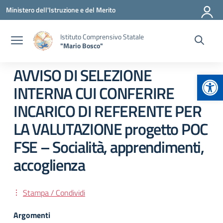
Vai ai contenuti
Vai al menu di navigazione
Vai al footer
Ministero dell'Istruzione e del Merito
Istituto Comprensivo Statale
"Mario Bosco"
AVVISO DI SELEZIONE
Apr
INTERNA CUI CONFERIRE
INCARICO DI REFERENTE PER
LA VALUTAZIONE progetto POC
FSE – Socialità, apprendimenti,
accoglienza
Stampa / Condividi
Argomenti