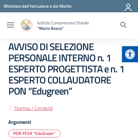
Vai ai contenuti
Vai al menu di navigazione
Vai al footer
Ministero dell'Istruzione e del Merito
Istituto Comprensivo Statale
"Mario Bosco"
AVVISO DI SELEZIONE
Apr
PERSONALE INTERNO n. 1
ESPERTO PROGETTISTA e n. 1
ESPERTO COLLAUDATORE
PON “Edugreen”
Stampa / Condividi
Argomenti
PON FESR “EduGreen”