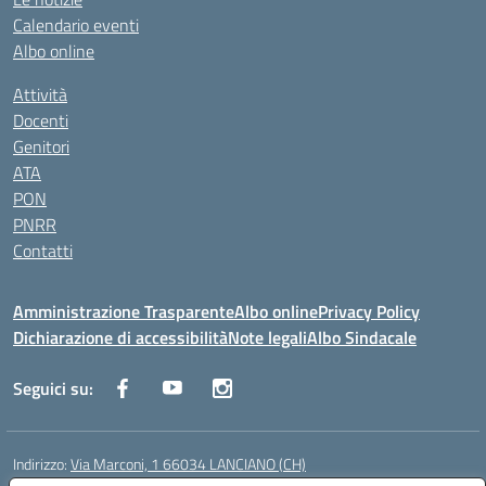
Calendario eventi
Albo online
Attività
Docenti
Genitori
ATA
PON
PNRR
Contatti
Amministrazione Trasparente
Albo online
Privacy Policy
Dichiarazione di accessibilità
Note legali
Albo Sindacale
Seguici su:
Indirizzo:
Via Marconi, 1 66034 LANCIANO (CH)