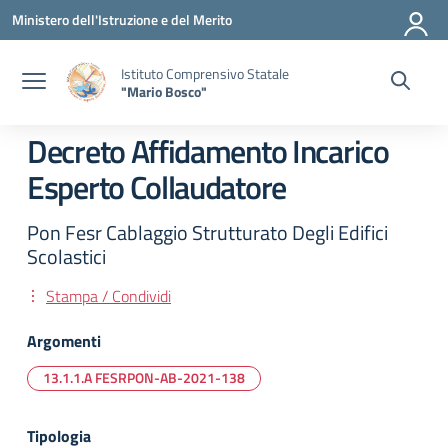
Vai ai contenuti
Vai al menu di navigazione
Vai al footer
Ministero dell'Istruzione e del Merito
Istituto Comprensivo Statale
"Mario Bosco"
Decreto Affidamento Incarico
Esperto Collaudatore
Pon Fesr Cablaggio Strutturato Degli Edifici
Scolastici
Stampa / Condividi
Argomenti
13.1.1.A FESRPON-AB-2021-138
Tipologia