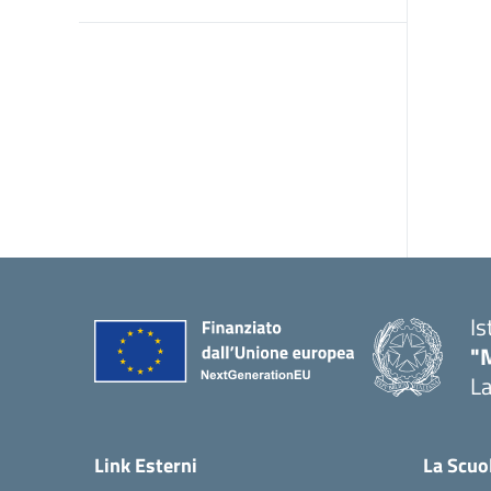
Is
"
La
— 
Link Esterni
La Scuo