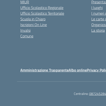
MIUR
Presenta
Ufficio Scolastico Regionale
I luoghi
Ufficio Scolastico Territoriale
I numeri 
Scuola in Chiaro
Le carte 
Iscrizioni On Line
Organizz
Invalsi
La storia
Comune
Amministrazione Trasparente
Albo online
Privacy Poli
Centralino:
08724528