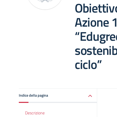
Obiettiv
Azione 1
“Edugree
sostenibi
ciclo”
Indice della pagina
Descrizione