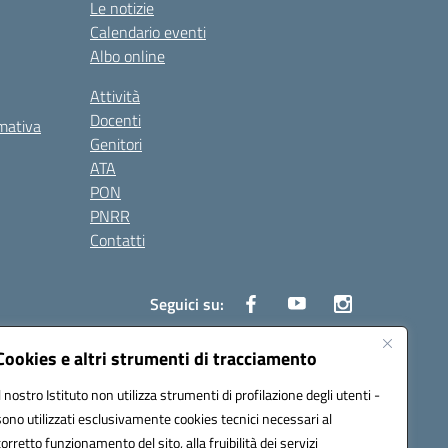
Le notizie
Calendario eventi
Albo online
Attività
Docenti
rmativa
Genitori
ATA
PON
PNRR
Contatti
Seguici su:
Cookies e altri strumenti di tracciamento
Il nostro Istituto non utilizza strumenti di profilazione degli utenti -
0006@pec.istruzione.it
sono utilizzati esclusivamente cookies tecnici necessari al
corretto funzionamento del sito, alla fruibilità dei servizi