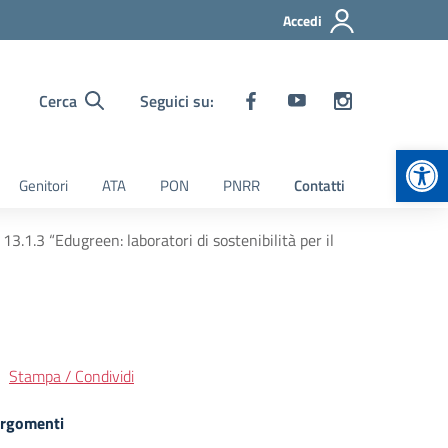
Accedi
Cerca
Seguici su:
Apr
Genitori
ATA
PON
PNRR
Contatti
.1.3 “Edugreen: laboratori di sostenibilità per il
Stampa / Condividi
rgomenti