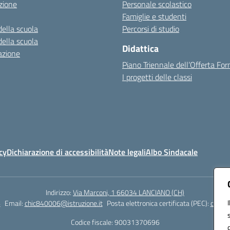
zione
Personale scolastico
Famiglie e studenti
della scuola
Percorsi di studio
della scuola
Didattica
azione
Piano Triennale dell’Offerta Fo
I progetti delle classi
cy
Dichiarazione di accessibilità
Note legali
Albo Sindacale
Indirizzo:
Via Marconi, 1 66034 LANCIANO (CH)
4
Email:
chic840006@istruzione.it
Posta elettronica certificata (PEC):
chic84
Codice fiscale: 90031370696