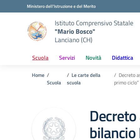
Vai ai contenuti
Vai al menu di navigazione
Vai al footer
Ministero dell'Istruzione e del Merito
Istituto Comprensivo Statale
"Mario Bosco"
Lanciano (CH)
Scuola
Servizi
Novità
Didattica
Home
Le carte della
Decreto as
Scuola
scuola
primo ciclo”
Decreto 
bilanci