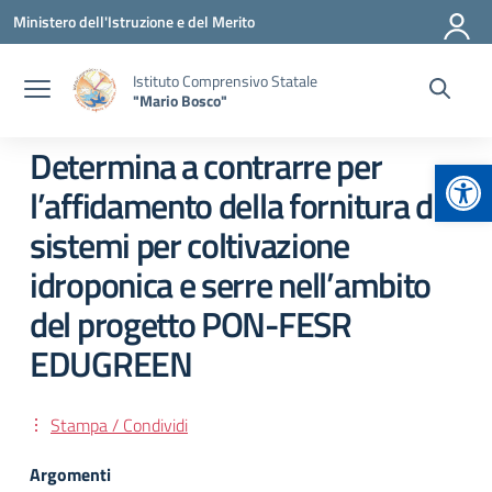
Vai ai contenuti
Vai al menu di navigazione
Vai al footer
Ministero dell'Istruzione e del Merito
Istituto Comprensivo Statale
"Mario Bosco"
Determina a contrarre per
Apr
l’affidamento della fornitura di
sistemi per coltivazione
idroponica e serre nell’ambito
del progetto PON-FESR
EDUGREEN
Stampa / Condividi
Argomenti