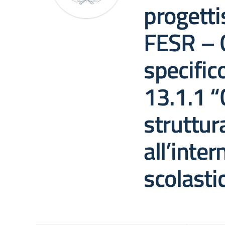
progetti
FESR – 
specific
13.1.1 “
struttur
all’inter
scolastic