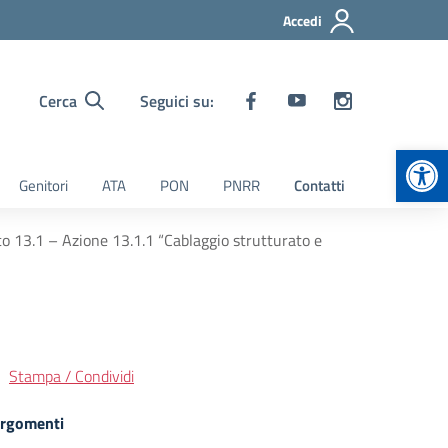
Accedi
Cerca
Seguici su:
Apr
Genitori
ATA
PON
PNRR
Contatti
o 13.1 – Azione 13.1.1 “Cablaggio strutturato e
Stampa / Condividi
rgomenti