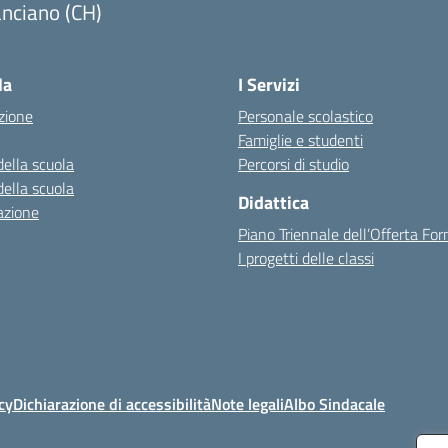
nciano (CH)
Visita la pagina iniziale della scuola
la
I Servizi
zione
Personale scolastico
Famiglie e studenti
della scuola
Percorsi di studio
della scuola
Didattica
azione
Piano Triennale dell’Offerta Fo
I progetti delle classi
cy
Dichiarazione di accessibilità
Note legali
Albo Sindacale