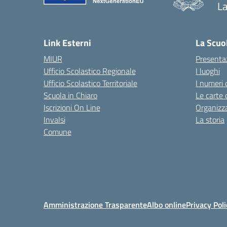
La
— 
Link Esterni
La Scuo
MIUR
Presenta
Ufficio Scolastico Regionale
I luoghi
Ufficio Scolastico Territoriale
I numeri 
Scuola in Chiaro
Le carte 
Iscrizioni On Line
Organizz
Invalsi
La storia
Comune
Amministrazione Trasparente
Albo online
Privacy Poli