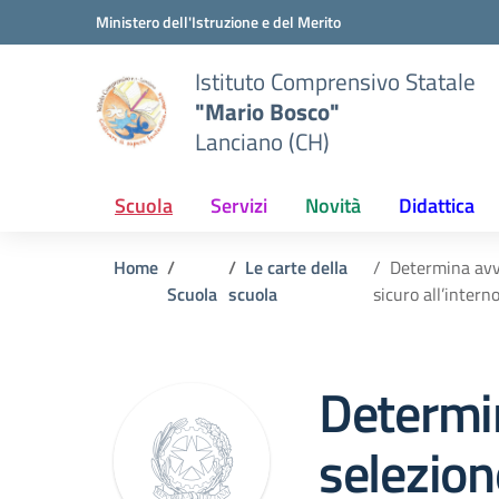
Vai ai contenuti
Vai al menu di navigazione
Vai al footer
Ministero dell'Istruzione e del Merito
Istituto Comprensivo Statale
"Mario Bosco"
Lanciano (CH)
Scuola
Servizi
Novità
Didattica
Home
Le carte della
Determina avvi
Scuola
scuola
sicuro all’interno
Determi
selezion