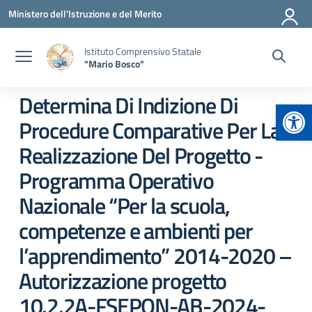
Vai ai contenuti
Vai al menu di navigazione
Vai al footer
Ministero dell'Istruzione e del Merito
Istituto Comprensivo Statale
"Mario Bosco"
Determina Di Indizione Di
Apr
Procedure Comparative Per La
Realizzazione Del Progetto -
Programma Operativo
Nazionale “Per la scuola,
competenze e ambienti per
l’apprendimento” 2014-2020 –
Autorizzazione progetto
10.2.2A-FSEPON-AB-2024-