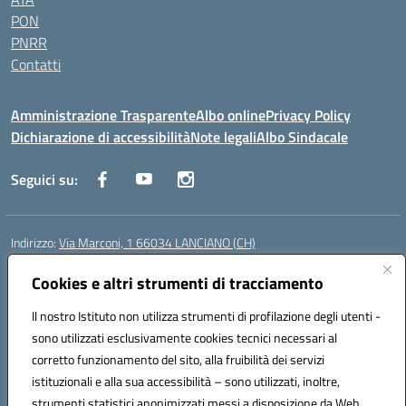
PON
PNRR
Contatti
Amministrazione Trasparente
Albo online
Privacy Policy
Dichiarazione di accessibilità
Note legali
Albo Sindacale
Seguici su:
Indirizzo:
Via Marconi, 1 66034 LANCIANO (CH)
Centralino:
087245284
Email:
chic840006@istruzione.it
Posta elettronica certificata (PEC):
Cookies e altri strumenti di tracciamento
chic840006@pec.istruzione.it
Codice fiscale: 90031370696
Il nostro Istituto non utilizza strumenti di profilazione degli utenti -
Codice meccanografico:
CHIC840006
sono utilizzati esclusivamente cookies tecnici necessari al
Codice Indice delle Pubbliche Amministrazioni (IPA): istsc_chic840006
corretto funzionamento del sito, alla fruibilità dei servizi
Codice unico di fatturazione (CUF): UFPLTG
istituzionali e alla sua accessibilità – sono utilizzati, inoltre,
strumenti statistici anonimizzati messi a disposizione da Web