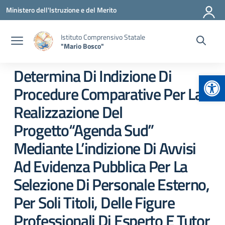
Vai ai contenuti
Vai al menu di navigazione
Vai al footer
Ministero dell'Istruzione e del Merito
Istituto Comprensivo Statale
"Mario Bosco"
Determina Di Indizione Di
Apr
Procedure Comparative Per La
Realizzazione Del
Progetto“Agenda Sud”
Mediante L’indizione Di Avvisi
Ad Evidenza Pubblica Per La
Selezione Di Personale Esterno,
Per Soli Titoli, Delle Figure
Professionali Di Esperto E Tutor