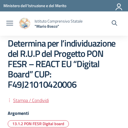
Vai ai contenuti
Vai al menu di navigazione
Vai al footer
Ministero dell'Istruzione e del Merito
Istituto Comprensivo Statale
"Mario Bosco"
Determina per l’individuazione
del R.U.P del Progetto PON
FESR – REACT EU “Digital
Board” CUP:
F49J21010420006
Stampa / Condividi
Argomenti
13.1.2 PON FESR Digital board