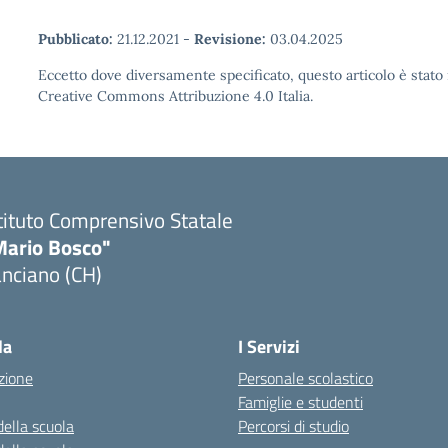
Pubblicato:
21.12.2021
-
Revisione:
03.04.2025
Eccetto dove diversamente specificato, questo articolo è stato 
Creative Commons Attribuzione 4.0 Italia.
tituto Comprensivo Statale
Mario Bosco"
nciano (CH)
Visita la pagina iniziale della scuola
la
I Servizi
zione
Personale scolastico
Famiglie e studenti
della scuola
Percorsi di studio