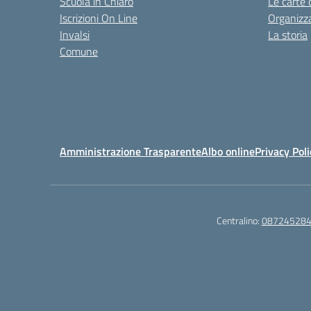
Scuola in Chiaro
Le carte 
Iscrizioni On Line
Organizz
Invalsi
La storia
Comune
Amministrazione Trasparente
Albo online
Privacy Poli
Centralino:
08724528