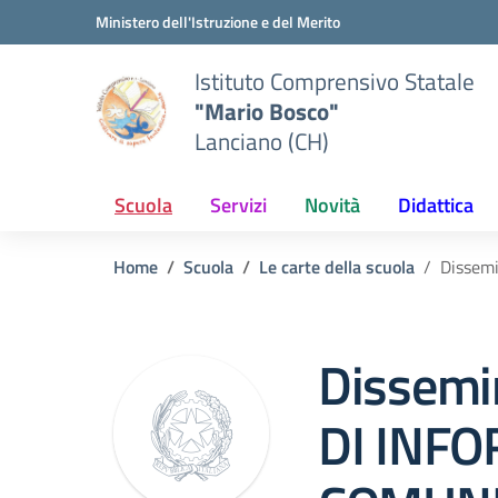
Vai ai contenuti
Vai al menu di navigazione
Vai al footer
Ministero dell'Istruzione e del Merito
Istituto Comprensivo Statale
"Mario Bosco"
Lanciano (CH)
Scuola
Servizi
Novità
Didattica
Home
Scuola
Le carte della scuola
Dissem
Dissemi
DI INF