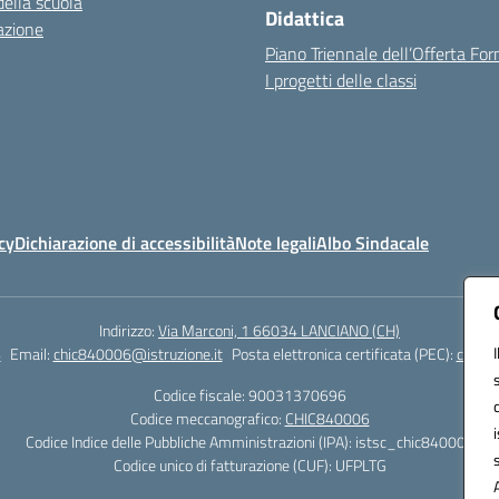
della scuola
Didattica
azione
Piano Triennale dell’Offerta Fo
I progetti delle classi
cy
Dichiarazione di accessibilità
Note legali
Albo Sindacale
Indirizzo:
Via Marconi, 1 66034 LANCIANO (CH)
4
Email:
chic840006@istruzione.it
Posta elettronica certificata (PEC):
chic84
Codice fiscale: 90031370696
Codice meccanografico:
CHIC840006
Codice Indice delle Pubbliche Amministrazioni (IPA): istsc_chic840006
Codice unico di fatturazione (CUF): UFPLTG