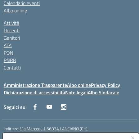
Calendario eventi
Albo online
Attività
Docenti
Genitori
ATA
PON
PNRR
Contatti
Amministrazione Trasparente
Albo online
Privacy Policy
Dichiarazione di accessibilità
Note legali
Albo Sindacale
Seguici su:
Indirizzo:
Via Marconi, 1 66034 LANCIANO (CH)
Centralino:
087245284
Email:
chic840006@istruzione.it