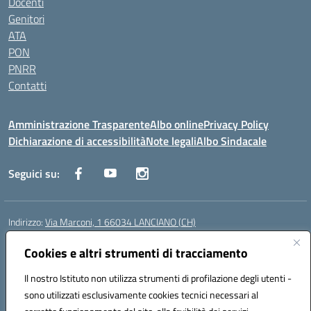
Docenti
Genitori
ATA
PON
PNRR
Contatti
Amministrazione Trasparente
Albo online
Privacy Policy
Dichiarazione di accessibilità
Note legali
Albo Sindacale
Seguici su:
Indirizzo:
Via Marconi, 1 66034 LANCIANO (CH)
Centralino:
087245284
Email:
chic840006@istruzione.it
Posta elettronica certificata (PEC):
Cookies e altri strumenti di tracciamento
chic840006@pec.istruzione.it
Codice fiscale: 90031370696
Il nostro Istituto non utilizza strumenti di profilazione degli utenti -
Codice meccanografico:
CHIC840006
sono utilizzati esclusivamente cookies tecnici necessari al
Codice Indice delle Pubbliche Amministrazioni (IPA): istsc_chic840006