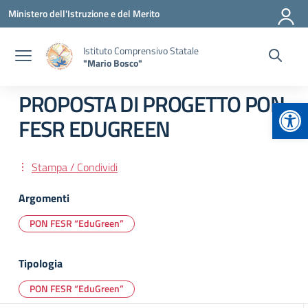
Vai ai contenuti
Vai al menu di navigazione
Vai al footer
Ministero dell'Istruzione e del Merito
Istituto Comprensivo Statale
"Mario Bosco"
PROPOSTA DI PROGETTO PON
Apr
FESR EDUGREEN
Stampa / Condividi
Argomenti
PON FESR “EduGreen”
Tipologia
PON FESR “EduGreen”