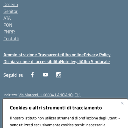
Docenti
Genitori
ATA
PON
PNRR
Contatti
Amministrazione Trasparente
Albo online
Privacy Policy
Dichiarazione di accessibilità
Note legali
Albo Sindacale
Seguici su:
Indirizzo:
Via Marconi, 1 66034 LANCIANO (CH)
Centralino:
087245284
Email:
chic840006@istruzione.it
Posta elettronica certificata (PEC):
Cookies e altri strumenti di tracciamento
chic840006@pec.istruzione.it
Codice fiscale: 90031370696
Il nostro Istituto non utilizza strumenti di profilazione degli utenti -
Codice meccanografico:
CHIC840006
sono utilizzati esclusivamente cookies tecnici necessari al