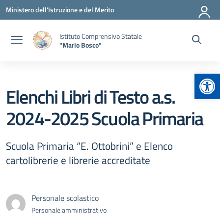
Vai ai contenuti
Vai al menu di navigazione
Vai al footer
Ministero dell'Istruzione e del Merito
Istituto Comprensivo Statale
"Mario Bosco"
Apr
Elenchi Libri di Testo a.s.
2024-2025 Scuola Primaria
Scuola Primaria “E. Ottobrini” e Elenco
cartolibrerie e librerie accreditate
Personale scolastico
Personale amministrativo