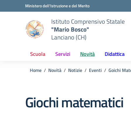
Vai ai contenuti
Vai al menu di navigazione
Vai al footer
Ministero dell'Istruzione e del Merito
Istituto Comprensivo Statale
"Mario Bosco"
Lanciano (CH)
Scuola
Servizi
Novità
Didattica
Home
Novità
Notizie
Eventi
Goichi Mat
Giochi matematici