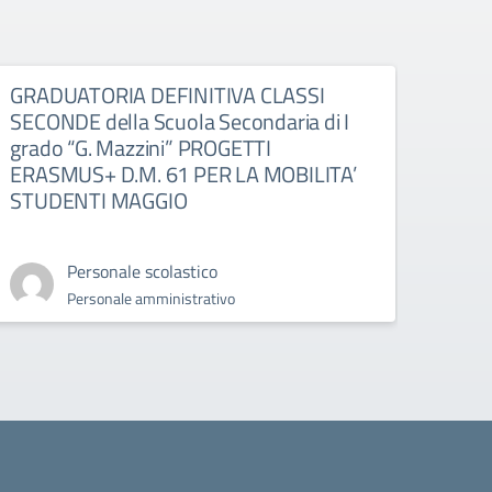
GRADUATORIA DEFINITIVA CLASSI
Fina
SECONDE della Scuola Secondaria di I
Inte
grado “G. Mazzini” PROGETTI
Giochi
ERASMUS+ D.M. 61 PER LA MOBILITA’
STUDENTI MAGGIO
Personale scolastico
Personale amministrativo