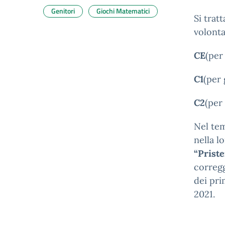
Genitori
Giochi Matematici
Si tratt
volonta
CE
(per
C1
(per 
C2
(per 
Nel tem
nella l
“Priste
corregg
dei pri
2021.