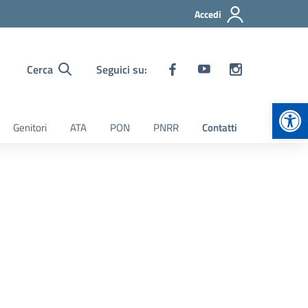
Accedi
Cerca
Seguici su:
Apr
Genitori
ATA
PON
PNRR
Contatti