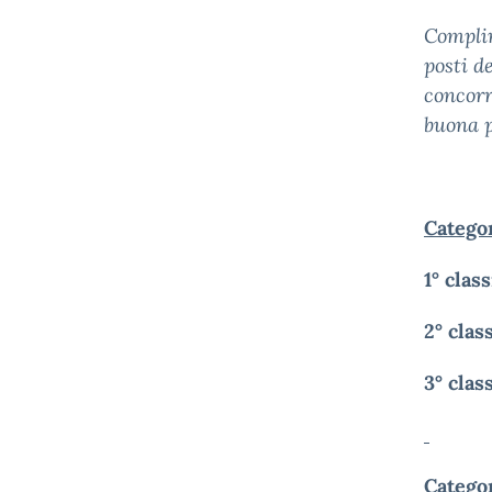
Complim
posti d
concorr
buona p
Catego
1° clas
2° clas
3° clas
Categor