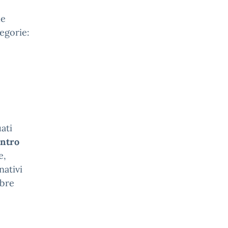
he
egorie:
ati
ntro
e,
nativi
mbre