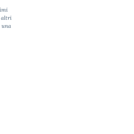
rimi
altri
o una