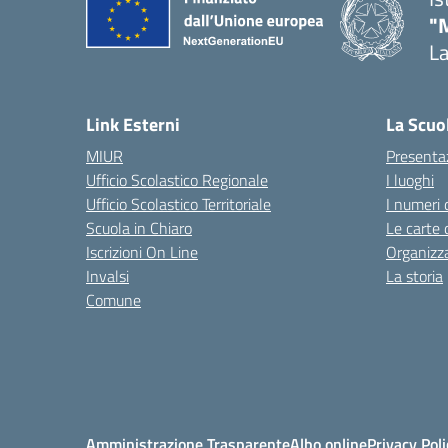
"
La
— 
Link Esterni
La Scuo
MIUR
Presenta
Ufficio Scolastico Regionale
I luoghi
Ufficio Scolastico Territoriale
I numeri 
Scuola in Chiaro
Le carte 
Iscrizioni On Line
Organizz
Invalsi
La storia
Comune
Amministrazione Trasparente
Albo online
Privacy Poli