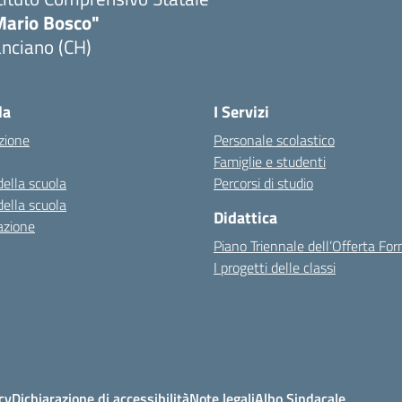
Mario Bosco"
nciano (CH)
Visita la pagina iniziale della scuola
la
I Servizi
zione
Personale scolastico
Famiglie e studenti
della scuola
Percorsi di studio
della scuola
Didattica
azione
Piano Triennale dell’Offerta Fo
I progetti delle classi
cy
Dichiarazione di accessibilità
Note legali
Albo Sindacale