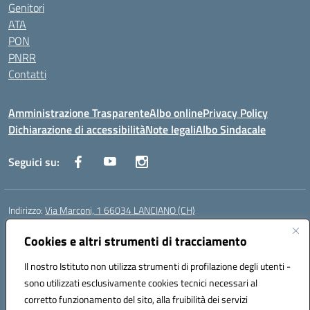
Genitori
ATA
PON
PNRR
Contatti
Amministrazione Trasparente
Albo online
Privacy Policy
Dichiarazione di accessibilità
Note legali
Albo Sindacale
Seguici su:
Indirizzo:
Via Marconi, 1 66034 LANCIANO (CH)
Centralino:
087245284
Email:
chic840006@istruzione.it
Posta elettronica certificata (PEC):
Cookies e altri strumenti di tracciamento
chic840006@pec.istruzione.it
Codice fiscale: 90031370696
Il nostro Istituto non utilizza strumenti di profilazione degli utenti -
Codice meccanografico:
CHIC840006
sono utilizzati esclusivamente cookies tecnici necessari al
Codice Indice delle Pubbliche Amministrazioni (IPA): istsc_chic840006
corretto funzionamento del sito, alla fruibilità dei servizi
Codice unico di fatturazione (CUF): UFPLTG