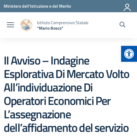
Vai ai contenuti
Vai al menu di navigazione
Vai al footer
Ministero dell'Istruzione e del Merito
Istituto Comprensivo Statale
"Mario Bosco"
Apr
II Avviso – Indagine
Esplorativa Di Mercato Volto
All’individuazione Di
Operatori Economici Per
L’assegnazione
dell’affidamento del servizio