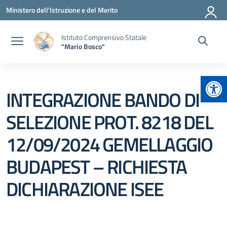
Vai ai contenuti
Vai al menu di navigazione
Vai al footer
Ministero dell'Istruzione e del Merito
Istituto Comprensivo Statale
"Mario Bosco"
Apr
INTEGRAZIONE BANDO DI
SELEZIONE PROT. 8218 DEL
12/09/2024 GEMELLAGGIO
BUDAPEST – RICHIESTA
DICHIARAZIONE ISEE