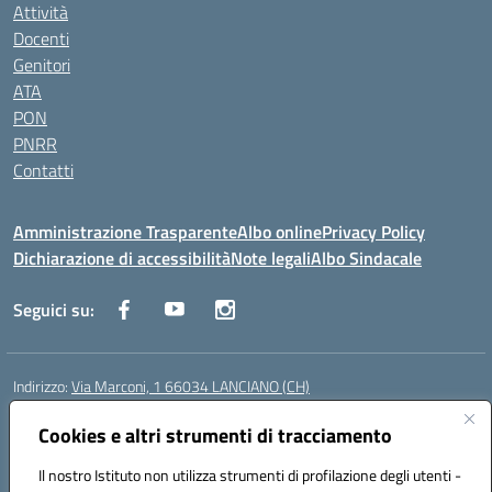
Attività
Docenti
Genitori
ATA
PON
PNRR
Contatti
Amministrazione Trasparente
Albo online
Privacy Policy
Dichiarazione di accessibilità
Note legali
Albo Sindacale
Seguici su:
Indirizzo:
Via Marconi, 1 66034 LANCIANO (CH)
Centralino:
087245284
Email:
chic840006@istruzione.it
Posta elettronica certificata (PEC):
Cookies e altri strumenti di tracciamento
chic840006@pec.istruzione.it
Codice fiscale: 90031370696
Il nostro Istituto non utilizza strumenti di profilazione degli utenti -