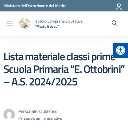
Vai ai contenuti
Vai al menu di navigazione
Vai al footer
Ministero dell'Istruzione e del Merito
Istituto Comprensivo Statale
"Mario Bosco"
Apr
Lista materiale classi prime
Scuola Primaria “E. Ottobrini”
– A.S. 2024/2025
Personale scolastico
Personale amministrativo