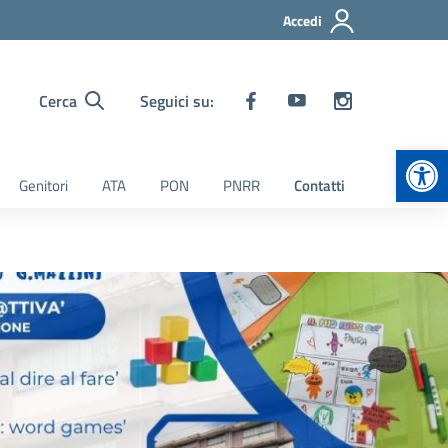
Accedi
Cerca
Seguici su:
Apr
Genitori
ATA
PON
PNRR
Contatti