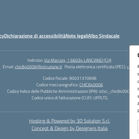
cy
Dichiarazione di accessibilità
Note legali
Albo Sindacale
Indirizzo:
Via Marconi, 1 66034 LANCIANO (CH)
4
Email:
chic840006@istruzione.it
Posta elettronica certificata (PEC):
chic84
Codice fiscale: 90031370696
Codice meccanografico:
CHIC840006
Codice Indice delle Pubbliche Amministrazioni (IPA): istsc_chic840006
Codice unico di fatturazione (CUF): UFPLTG
Hosting & Powered by 3D Solution S.r.l.
Concept & Design by Designers Italia