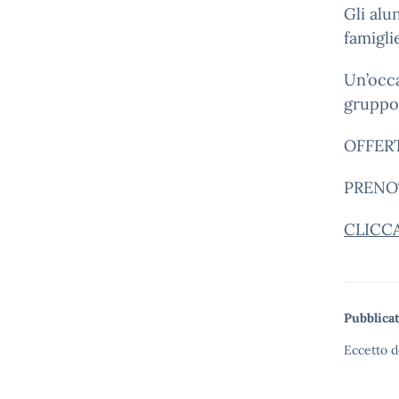
Gli alu
famigli
Un’occa
gruppo
OFFER
PRENOT
CLICCA
Pubblicat
Eccetto d