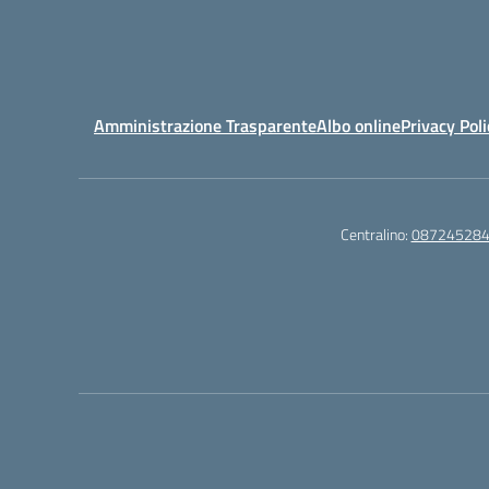
Amministrazione Trasparente
Albo online
Privacy Poli
Centralino:
08724528