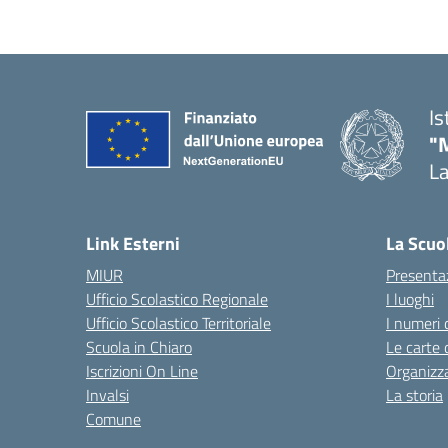
Is
"
La
— 
Link Esterni
La Scuo
MIUR
Presenta
Ufficio Scolastico Regionale
I luoghi
Ufficio Scolastico Territoriale
I numeri 
Scuola in Chiaro
Le carte 
Iscrizioni On Line
Organizz
Invalsi
La storia
Comune