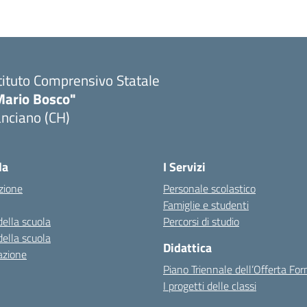
tituto Comprensivo Statale
Mario Bosco"
nciano (CH)
Visita la pagina iniziale della scuola
la
I Servizi
zione
Personale scolastico
Famiglie e studenti
della scuola
Percorsi di studio
della scuola
Didattica
azione
Piano Triennale dell’Offerta Fo
I progetti delle classi