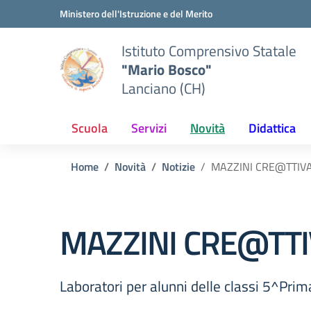
Vai ai contenuti
Vai al menu di navigazione
Vai al footer
Ministero dell'Istruzione e del Merito
Istituto Comprensivo Statale
"Mario Bosco"
Lanciano (CH)
Scuola
Servizi
Novità
Didattica
Home
Novità
Notizie
MAZZINI CRE@TTIV
MAZZINI CRE@TT
Laboratori per alunni delle classi 5^Primar