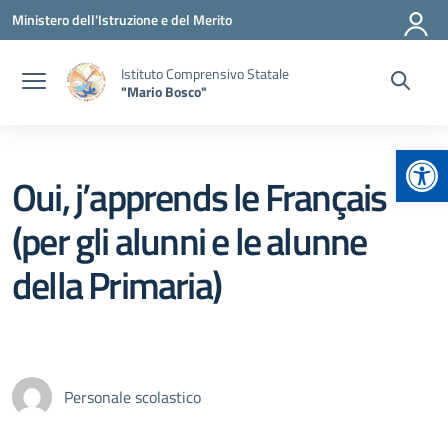
Vai ai contenuti
Vai al menu di navigazione
Vai al footer
Ministero dell'Istruzione e del Merito
Istituto Comprensivo Statale
"Mario Bosco"
Apr
Oui, j’apprends le Français
(per gli alunni e le alunne
della Primaria)
Personale scolastico