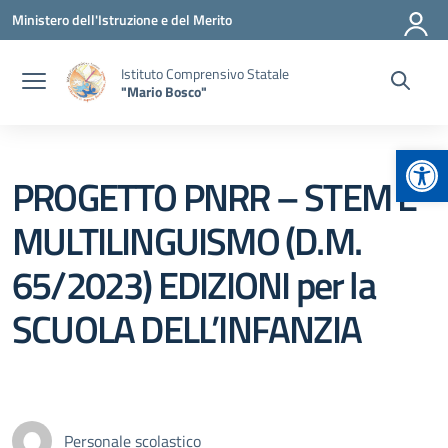
Vai ai contenuti
Vai al menu di navigazione
Vai al footer
Ministero dell'Istruzione e del Merito
Istituto Comprensivo Statale
"Mario Bosco"
Apr
PROGETTO PNRR – STEM E
MULTILINGUISMO (D.M.
65/2023) EDIZIONI per la
SCUOLA DELL’INFANZIA
Personale scolastico