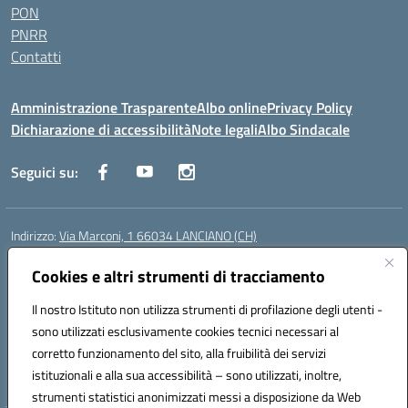
PON
PNRR
Contatti
Amministrazione Trasparente
Albo online
Privacy Policy
Dichiarazione di accessibilità
Note legali
Albo Sindacale
Seguici su:
Indirizzo:
Via Marconi, 1 66034 LANCIANO (CH)
Centralino:
087245284
Email:
chic840006@istruzione.it
Posta elettronica certificata (PEC):
Cookies e altri strumenti di tracciamento
chic840006@pec.istruzione.it
Codice fiscale: 90031370696
Il nostro Istituto non utilizza strumenti di profilazione degli utenti -
Codice meccanografico:
CHIC840006
sono utilizzati esclusivamente cookies tecnici necessari al
Codice Indice delle Pubbliche Amministrazioni (IPA): istsc_chic840006
corretto funzionamento del sito, alla fruibilità dei servizi
Codice unico di fatturazione (CUF): UFPLTG
istituzionali e alla sua accessibilità – sono utilizzati, inoltre,
strumenti statistici anonimizzati messi a disposizione da Web