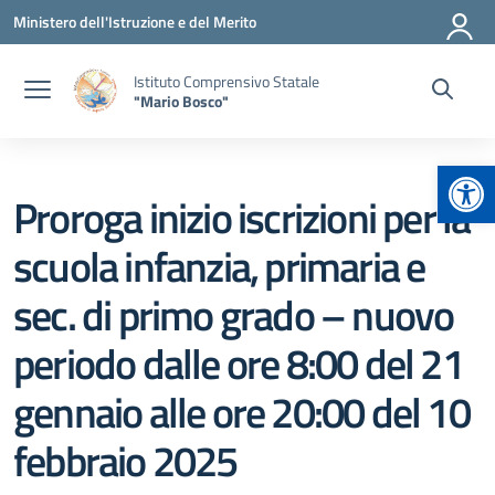
Vai ai contenuti
Vai al menu di navigazione
Vai al footer
Ministero dell'Istruzione e del Merito
Istituto Comprensivo Statale
"Mario Bosco"
Apr
Proroga inizio iscrizioni per la
scuola infanzia, primaria e
sec. di primo grado – nuovo
periodo dalle ore 8:00 del 21
gennaio alle ore 20:00 del 10
febbraio 2025