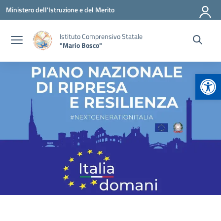
Vai ai contenuti
Vai al menu di navigazione
Vai al footer
Ministero dell'Istruzione e del Merito
Istituto Comprensivo Statale
"Mario Bosco"
Apr