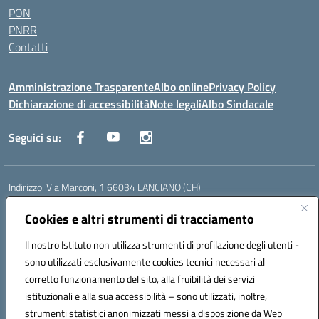
PON
PNRR
Contatti
Amministrazione Trasparente
Albo online
Privacy Policy
Dichiarazione di accessibilità
Note legali
Albo Sindacale
Seguici su:
Indirizzo:
Via Marconi, 1 66034 LANCIANO (CH)
Centralino:
087245284
Email:
chic840006@istruzione.it
Posta elettronica certificata (PEC):
Cookies e altri strumenti di tracciamento
chic840006@pec.istruzione.it
Codice fiscale: 90031370696
Il nostro Istituto non utilizza strumenti di profilazione degli utenti -
Codice meccanografico:
CHIC840006
sono utilizzati esclusivamente cookies tecnici necessari al
Codice Indice delle Pubbliche Amministrazioni (IPA): istsc_chic840006
corretto funzionamento del sito, alla fruibilità dei servizi
Codice unico di fatturazione (CUF): UFPLTG
istituzionali e alla sua accessibilità – sono utilizzati, inoltre,
strumenti statistici anonimizzati messi a disposizione da Web