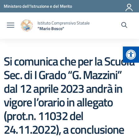
Vai ai contenuti
Vai al menu di navigazione
Vai al footer
Ministero dell'Istruzione e del Merito
Istituto Comprensivo Statale
"Mario Bosco"
Apr
Si comunica che per la Scuola
Sec. di I Grado “G. Mazzini”
dal 12 aprile 2023 andrà in
vigore l’orario in allegato
(prot.n. 11032 del
24.11.2022), a conclusione