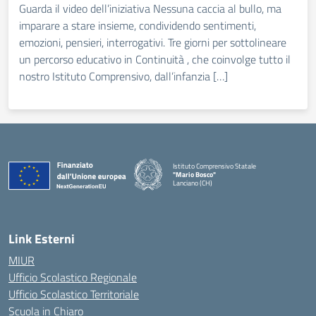
Guarda il video dell’iniziativa Nessuna caccia al bullo, ma
imparare a stare insieme, condividendo sentimenti,
emozioni, pensieri, interrogativi. Tre giorni per sottolineare
un percorso educativo in Continuità , che coinvolge tutto il
nostro Istituto Comprensivo, dall’infanzia […]
Istituto Comprensivo Statale
"Mario Bosco"
Lanciano (CH)
— Visita la pagina iniziale della scuola
Link Esterni
MIUR
Ufficio Scolastico Regionale
Ufficio Scolastico Territoriale
Scuola in Chiaro