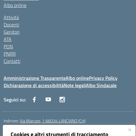
Albo online
Attività
Docenti
Genitori
ATA
PON
PNRR
Contatti
Amministrazione Trasparente
Albo online
Privacy Policy
Dichiarazione di accessibilità
Note legali
Albo Sindacale
Seguici su:
Indirizzo:
Via Marconi, 1 66034 LANCIANO (CH)
Centralino:
087245284
Email:
chic840006@istruzione.it
Posta elettronica certificata (PEC):
Cookies e altri strumenti di tracciamento
chic840006@pec.istruzione.it