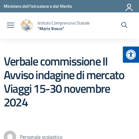
Vai ai contenuti
Vai al menu di navigazione
Vai al footer
Ministero dell'Istruzione e del Merito
Istituto Comprensivo Statale
"Mario Bosco"
Apr
Verbale commissione II
Avviso indagine di mercato
Viaggi 15-30 novembre
2024
Personale scolastico