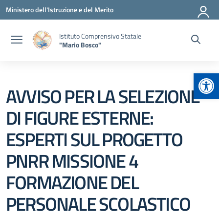
Vai ai contenuti
Vai al menu di navigazione
Vai al footer
Ministero dell'Istruzione e del Merito
Istituto Comprensivo Statale
"Mario Bosco"
Apr
AVVISO PER LA SELEZIONE
DI FIGURE ESTERNE:
ESPERTI SUL PROGETTO
PNRR MISSIONE 4
FORMAZIONE DEL
PERSONALE SCOLASTICO