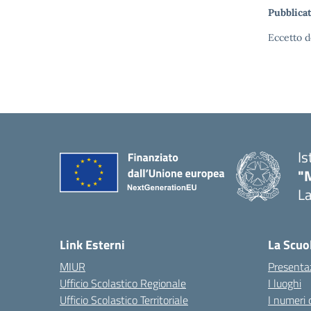
Pubblicat
Eccetto d
Is
"
La
— 
Link Esterni
La Scuo
MIUR
Presenta
Ufficio Scolastico Regionale
I luoghi
Ufficio Scolastico Territoriale
I numeri 