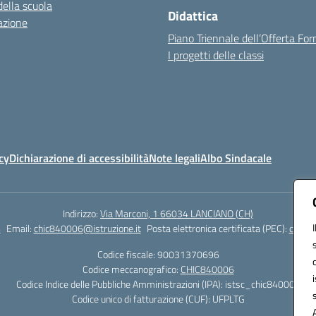
della scuola
Didattica
azione
Piano Triennale dell’Offerta Fo
I progetti delle classi
cy
Dichiarazione di accessibilità
Note legali
Albo Sindacale
Indirizzo:
Via Marconi, 1 66034 LANCIANO (CH)
4
Email:
chic840006@istruzione.it
Posta elettronica certificata (PEC):
chic84
Codice fiscale: 90031370696
Codice meccanografico:
CHIC840006
Codice Indice delle Pubbliche Amministrazioni (IPA): istsc_chic840006
Codice unico di fatturazione (CUF): UFPLTG