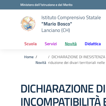
Vai ai contenuti
Vai al menu di navigazione
Vai al footer
Ministero dell'Istruzione e del Merito
Istituto Comprensivo Statale
"Mario Bosco"
Lanciano (CH)
Scuola
Servizi
Novità
Didattica
Home
DICHIARAZIONE DI INESISTENZA DI
Novità
riduzione dei divari territoriali nel
DICHIARAZIONE DI
INCOMPATIBILITÀ 