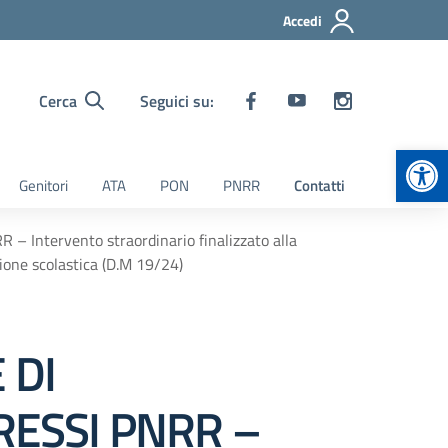
Accedi
Cerca
Seguici su:
Apr
Genitori
ATA
PON
PNRR
Contatti
Intervento straordinario finalizzato alla
rsione scolastica (D.M 19/24)
 DI
ERESSI PNRR –