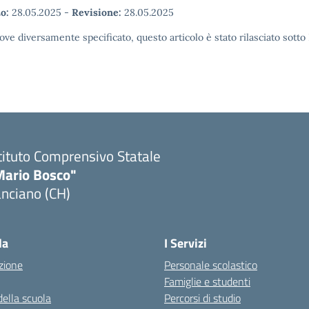
o:
28.05.2025
-
Revisione:
28.05.2025
ove diversamente specificato, questo articolo è stato rilasciato sott
tituto Comprensivo Statale
Mario Bosco"
nciano (CH)
Visita la pagina iniziale della scuola
la
I Servizi
zione
Personale scolastico
Famiglie e studenti
della scuola
Percorsi di studio