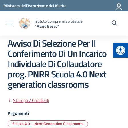
Vai ai contenuti
Vai al menu di navigazione
Vai al footer
Ministero dell'Istruzione e del Merito
Istituto Comprensivo Statale
"Mario Bosco"
Avviso Di Selezione Per Il
Apr
Conferimento Di Un Incarico
Individuale Di Collaudatore
prog. PNRR Scuola 4.0 Next
generation classrooms
Stampa / Condividi
Argomenti
Scuola 4.0 – Next Generation Classrooms