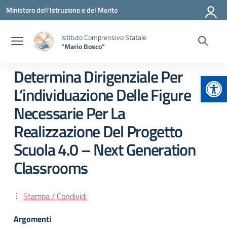
Vai ai contenuti
Vai al menu di navigazione
Vai al footer
Ministero dell'Istruzione e del Merito
Istituto Comprensivo Statale
"Mario Bosco"
Determina Dirigenziale Per
Apr
L’individuazione Delle Figure
Necessarie Per La
Realizzazione Del Progetto
Scuola 4.0 – Next Generation
Classrooms
Stampa / Condividi
Argomenti