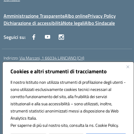
Amministrazione Trasparente
Albo online
Privacy Policy
Dichiarazione di accessibilità
Note legali
Albo Sindacale
Seguici su:
Indirizzo:
Via Marconi, 1 66034 LANCIANO (CH)
Centralino:
087245284
Email:
chic840006@istruzione.it
Posta elettronica certificata (PEC):
Cookies e altri strumenti di tracciamento
chic840006@pec.istruzione.it
Codice fiscale: 90031370696
Il nostro Istituto non utilizza strumenti di profilazione degli utenti -
Codice meccanografico:
CHIC840006
sono utilizzati esclusivamente cookies tecnici necessari al
Codice Indice delle Pubbliche Amministrazioni (IPA): istsc_chic840006
corretto funzionamento del sito, alla fruibilità dei servizi
Codice unico di fatturazione (CUF): UFPLTG
istituzionali e alla sua accessibilità – sono utilizzati, inoltre,
strumenti statistici anonimizzati messi a disposizione da Web
Analytics Italia.
Hosting & Powered by 3D Solution S.r.l.
Per saperne di più sul nostro sito, consulta la ns. Cookie Policy.
Concept & Design by Designers Italia