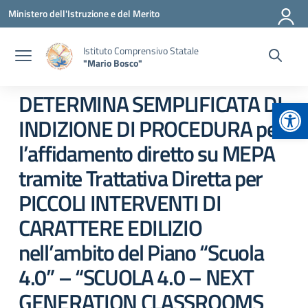
Vai ai contenuti
Vai al menu di navigazione
Vai al footer
Ministero dell'Istruzione e del Merito
Istituto Comprensivo Statale
"Mario Bosco"
DETERMINA SEMPLIFICATA DI
Apr
INDIZIONE DI PROCEDURA per
l’affidamento diretto su MEPA
tramite Trattativa Diretta per
PICCOLI INTERVENTI DI
CARATTERE EDILIZIO
nell’ambito del Piano “Scuola
4.0” – “SCUOLA 4.0 – NEXT
GENERATION CLASSROOMS