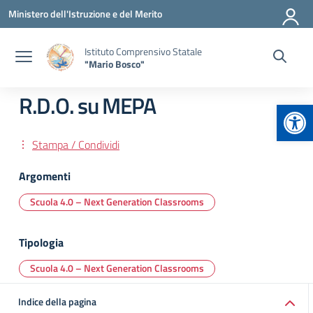
Vai ai contenuti
Vai al menu di navigazione
Vai al footer
Ministero dell'Istruzione e del Merito
Istituto Comprensivo Statale
"Mario Bosco"
R.D.O. su MEPA
Apr
Stampa / Condividi
Argomenti
Scuola 4.0 – Next Generation Classrooms
Tipologia
Scuola 4.0 – Next Generation Classrooms
Indice della pagina