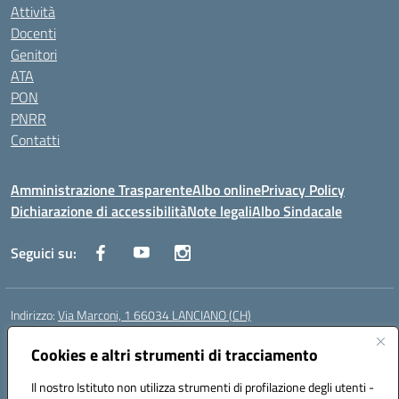
Attività
Docenti
Genitori
ATA
PON
PNRR
Contatti
Amministrazione Trasparente
Albo online
Privacy Policy
Dichiarazione di accessibilità
Note legali
Albo Sindacale
Seguici su:
Indirizzo:
Via Marconi, 1 66034 LANCIANO (CH)
Centralino:
087245284
Email:
chic840006@istruzione.it
Posta elettronica certificata (PEC):
Cookies e altri strumenti di tracciamento
chic840006@pec.istruzione.it
Codice fiscale: 90031370696
Il nostro Istituto non utilizza strumenti di profilazione degli utenti -